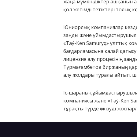
жаңа мүмкіндіктер ашқанын а
қол жетімді тетіктері толық 
Юниорлық компаниялар кездес
заңды және ұйымдастырушылық
«Taý-Ken Samuryq» ұлттық ко
бағдарламасына қалай қатысу 
лицензия алу процесінің заңд
Тұрмағамбетов биржаның қар
алу жолдары туралы айтып, ш
Іс-шараның ұйымдастырушылар
компаниясы және «Taý-Ken Sa
тұрақты түрде өткізуді жоспар