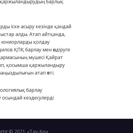
ын қаржыландырудың барлық
ды іске асыру кезінде қандай
ыстар алды. Атап айтқанда,
а юниорларды қолдау
дилов ҚПҚ барлау мен өндіруге
сқармасының мүшесі Қайрат
ып, қосымша қаржыландыру
аңыздылығын атап өтті.
еологиялық барлау
 осындай кездесулерді
ght © 2021. «Тау-Кен