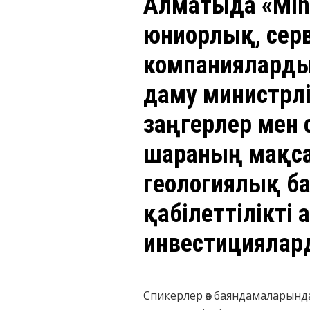
Алматыда «Minin
юниорлық, серви
компанияларды
даму министрлі
заңгерлер мен
шараның мақс
геологиялық бар
қабілеттілікті 
инвестициялард
Спикерлер өз баяндамаларында