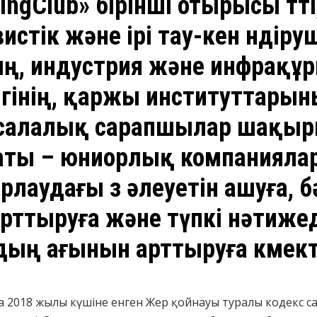
gClub» бірінші отырысы өтті,
стік және ірі тау-кен өндіру
ң, индустрия және инфрақ
гінің, қаржы институттарыны
 салалық сарапшылар шақыр
аты – юниорлық компаниял
лаудағы өз әлеуетін ашуға, б
арттыруға және түпкі нәтиже
ың ағынын арттыруға көмект
 2018 жылы күшіне енген Жер қойнауы туралы кодекс са