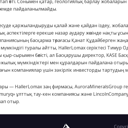
тап өтті. Сонымен қатар, геологиялық барлау жобалар
көлемде пайдаланылмайды.
уде қаржыландыруды қалай және қайдан іздеу, жобалар
 аспектілерге ерекше назар аудару жөнінде нақты ұсын
мпаниясының басқарма төрағасы Қанат Құдайберген жаң
мүмкіндігі туралы айтты, НallerLomax серіктесі Тимур О
ы қыр-сырымен бөлісті, ал Басқарушы директор, KASE Ба
жылық мүмкіндіктері мен құралдарын пайдалана отыр
ағын компаниялар үшін зәкірлік инвесторды тартудың м
ы — HallerLomax заң фирмасы, AuroraMineralsGroup г
muryq» ұлттық тау-кен компаниясы және LincolnCompany
лап отыр.
Copyri