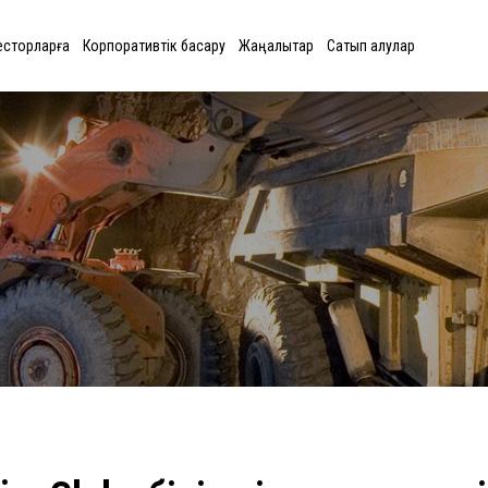
есторларға
Корпоративтік басқару
Жаңалықтар
Сатып алулар