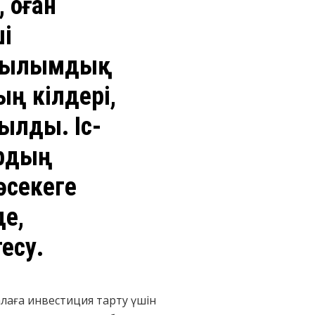
 оған
ші
ұрылымдық
ң өкілдері,
ылды. Іс-
ардың
әсекеге
де,
есу.
лаға инвестиция тарту үшін