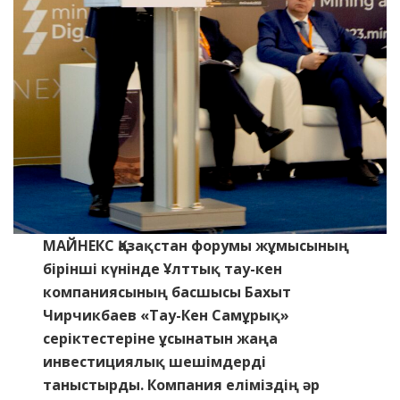
МАЙНЕКС Қазақстан форумы жұмысының
бірінші күнінде Ұлттық тау-кен
компаниясының басшысы Бахыт
Чирчикбаев «Тау-Кен Самұрық»
серіктестеріне ұсынатын жаңа
инвестициялық шешімдерді
таныстырды. Компания еліміздің әр