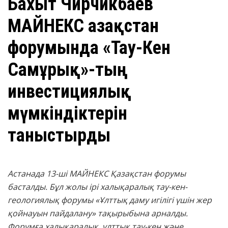
Бахыт Чирчикбаев
МАЙНЕКС Қазақстан
форумында «Тау-Кен
Самұрық»-тың
инвестициялық
мүмкіндіктерін
таныстырды
Астанада 13-ші МАЙНЕКС Қазақстан форумы
басталды. Бұл жолы ірі халықаралық тау-кен-
геологиялық форумы «Ұлттық даму игілігі үшін жер
қойнауын пайдалану» тақырыбына арналды.
Форумға халықаралық, ұлттық тау-кен және