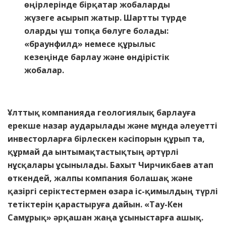
өңірлерінде бірқатар жобаларды
жүзеге асырып жатыр. Шартты түрде
оларды үш топқа бөлуге болады:
«браунфилд» немесе құрылыс
кезеңінде барлау және өндірістік
жобалар.
Ұлттық компанияда геологиялық барлауға
ерекше назар аударылады және мұнда әлеуетті
инвесторларға бірлескен кәсіпорын құрып та,
құрмай да ынтымақтастықтың әртүрлі
нұсқалары ұсынылады. Бахыт Чирчикбаев атап
өткендей, жалпы компания болашақ және
қазіргі серіктестермен өзара іс-қимылдың түрлі
тетіктерін қарастыруға дайын. «Тау-Кен
Самұрық» әрқашан жаңа ұсыныстарға ашық.