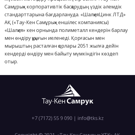
Самұрық» корпоративтік басқарудың үздік әлемдік
стандарттарына бағдарлануда. «ШалқияЦинк ЛТД»
АҚ («Тау-Кен Самұрық» еншілес компаниясы)
«Шалқия» кен орнында полиметалл кендерін барлау
мен өндіру құқығын иеленеді. Қорғасын мен
мырыштың расталған қорлары 2051 жылға дейін
кендерді өндіру мен байыту мүмкіндігін көздеп
отыр.
+7 (7172) 55 9 090
|
info@tks.kz