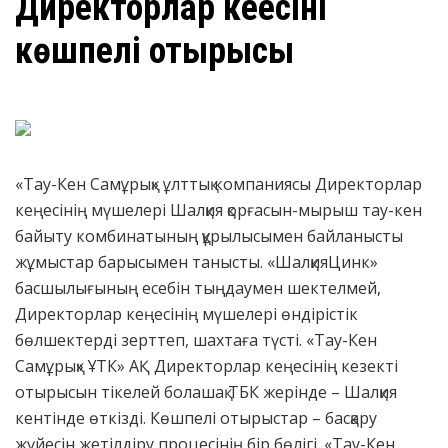
Директорлар кеңесінің
көшпелі отырысы
«Тау-Кен Самұрық» ұлттық компаниясы Директорлар
кеңесінің мүшелері Шалқия қорғасын-мырыш тау-кен
байыту комбинатының құрылысымен байланысты
жұмыстар барысымен танысты. «ШалқияЦинк»
басшылығының есебін тыңдаумен шектелмей,
Директорлар кеңесінің мүшелері өндірістік
бөлшектерді зерттеп, шахтаға түсті. «Тау-Кен
Самұрық» ҰТК» АҚ Директорлар кеңесінің кезекті
отырысын тікелей болашақ ТБК жерінде – Шалқия
кентінде өткізді. Көшпелі отырыстар – басқару
жүйесін жетілдіру процесінің бір бөлігі. «Тау-Кен