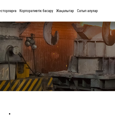
есторларға
Корпоративтік басқару
Жаңалықтар
Сатып алулар