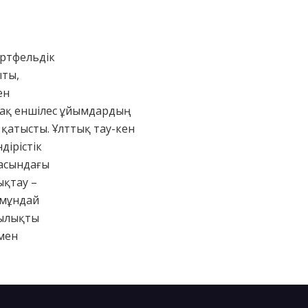
ортфельдік
ыты,
ен
-ақ еншілес ұйымдардың
 қатысты. Ұлттық тау-кен
дірістік
расындағы
ықтау –
 мұндай
тылықты
мен