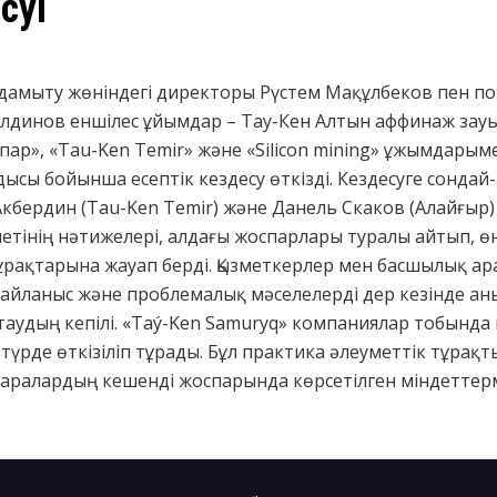
суі
і дамыту жөніндегі директоры Рүстем Мақұлбеков пен п
лдинов еншілес ұйымдар – Тау-Кен Алтын аффинаж зау
тпар», «Tau-Ken Temir» және «Silicon mining» ұжымдарым
ы бойынша есептік кездесу өткізді. Кездесуге сондай
кбердин (Tau-Ken Temir) және Данель Скаков (Алайғыр)
тінің нәтижелері, алдағы жоспарлары туралы айтып, өн
ұрақтарына жауап берді. Қызметкерлер мен басшылық а
байланыс және проблемалық мәселелерді дер кезінде ан
таудың кепілі. «Taý-Ken Samuryq» компаниялар тобында
түрде өткізіліп тұрады. Бұл практика әлеуметтік тұрақ
-шаралардың кешенді жоспарында көрсетілген міндеттер