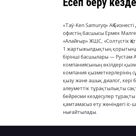
Есеп беру кезде
«Taý-Ken Samuryq» АҚ Бизнест
офистің басшысы Ермек Малге
«Алайғыр» ЖШС, «Солтүстік Қа
1 жартыжылдықтың қорытындыс
бірінші басшылары — Рустам А
компаниясының өкілдері қызме
компания қызметкерлерінің с
қызу және ашық диалог, кері 
әлеуметтік тұрақтылықты сақ
бейресми кездесулер тұрақты 
қамтамасыз ету жөніндегі іс
нығайтылады.