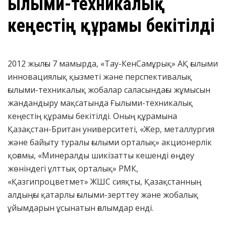
​ғылыми-техникалық
кеңестің құрамы бекітілді
2012 жылғы 7 мамырда, «Тау-КенСамұрық» АҚ ғылыми
инновациялық қызметі және перспективалық
ғылыми-техникалық жобалар саласындағы жұмысын
жандандыру мақсатында Ғылыми-техникалық
кеңестің құрамы бекітілді. Оның құрамына
Қазақстан-Британ университеті, «Жер, металлургия
және байыту туралы ғылыми орталық» акционерлік
қоғамы, «Минералды шикізатты кешенді өңдеу
жөніндегі ұлттық орталық» РМК,
«Қазгипроцветмет» ЖШС сияқты, Қазақстанның
алдыңғы қатарлы ғылыми-зерттеу және жобалық
ұйымдарын ұсынатын ғалымдар енді.