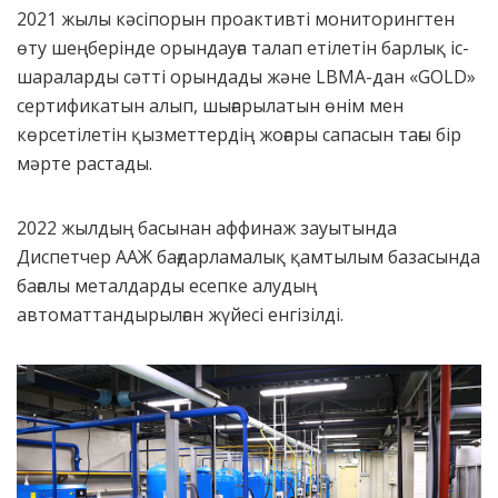
2021 жылы кәсіпорын проактивті мониторингтен
өту шеңберінде орындауға талап етілетін барлық іс-
шараларды сәтті орындады және LBMA-дан «GOLD»
сертификатын алып, шығарылатын өнім мен
көрсетілетін қызметтердің жоғары сапасын тағы бір
мәрте растады.
2022 жылдың басынан аффинаж зауытында
Диспетчер ААЖ бағдарламалық қамтылым базасында
бағалы металдарды есепке алудың
автоматтандырылған жүйесі енгізілді.