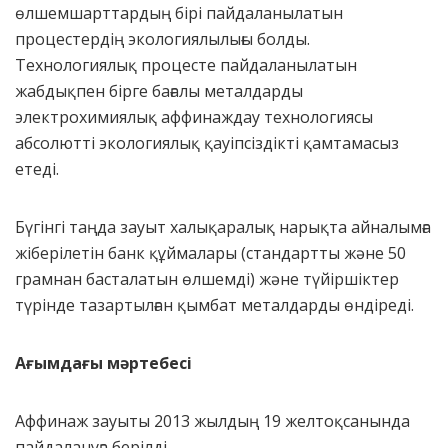
өлшемшарттардың бірі пайдаланылатын
процестердің экологиялылығы болды.
Технологиялық процесте пайдаланылатын
жабдықпен бірге бағалы металдарды
электрохимиялық аффинаждау технологиясы
абсолютті экологиялық қауіпсіздікті қамтамасыз
етеді.
Бүгінгі таңда зауыт халықаралық нарықта айналымға
жіберілетін банк құймалары (стандартты және 50
грамнан басталатын өлшемді) және түйіршіктер
түрінде тазартылған қымбат металдарды өндіреді.
Ағымдағы мәртебесі
Аффинаж зауыты 2013 жылдың 19 желтоқсанында
пайдалануға берілді.