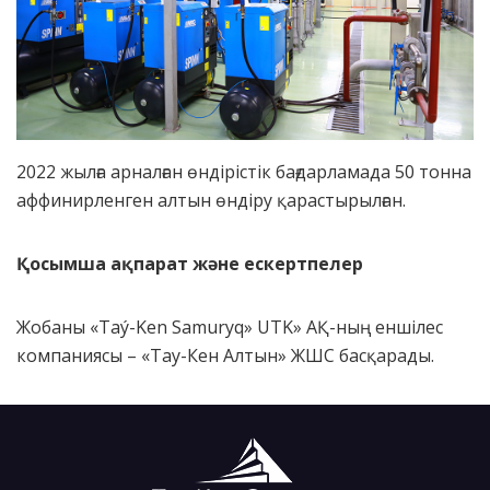
2022 жылға арналған өндірістік бағдарламада 50 тонна
аффинирленген алтын өндіру қарастырылған.
Қосымша ақпарат және ескертпелер
Жобаны «Taý-Ken Samuryq» UTK» АҚ-ның еншілес
компаниясы – «Тау-Кен Алтын» ЖШС басқарады.