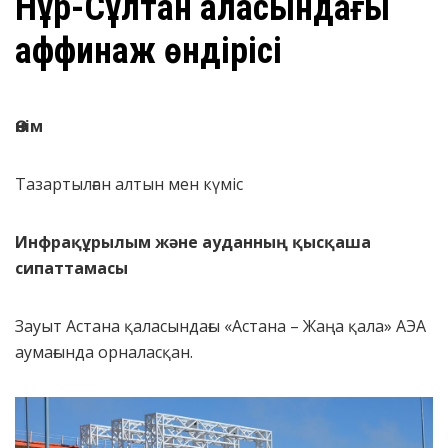
Нұр-Сұлтан қаласындағы
аффинаж өндірісі
Өнім
Тазартылған алтын мен күміс
Инфрақұрылым және ауданның қысқаша
сипаттамасы
Зауыт Астана қаласындағы «Астана – Жаңа қала» АЭА
аумағында орналасқан.