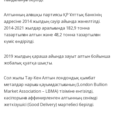
Алтынның алғашқы партиясы ҚР Ұлттық банкінің
адресіне 2014 жылдың сәуір айында жөнелтілді.
2014-2021 жылдар аралығында 182,9 тонна
тазартылған алтын және 48,2 тонна тазартылған
күміс өндірілді.
2019 жылдың қараша айында зауыт алтын бойынша
жобалық қуатқа шықты.
Сол жылы Тау-Кен Алтын лондондық қымбат
металдар нарығы қауымдастығының (London Bullion
Market Association – LBMA) тізіміне енгізілді,
кәсіпорынға аффинирленген алтынның сенімді
жеткізушісі (Good Delivery) мәртебесі берілді.