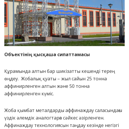
Объектінің қысқаша сипаттамасы
Құрамында алтын бар шикізатты кешенді терең
өңдеу. Жобалық қуаты – жыл сайын 25 тонна
аффинирленген алтын және 50 тонна
аффинирленген күміс.
Жоба қымбат металдарды аффинаждау саласындағы
үздік әлемдік аналогтарға сәйкес әзірленген.
Аффинаждау технологиясын таңдау кезінде негізгі