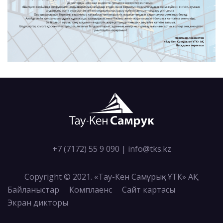
+7 (7172) 55 9 090
|
info@tks.kz
Copyright © 2021. «Тау-Кен Самұрық» ҰТК» АҚ
Байланыстар
Комплаенс
Сайт картасы
Экран дикторы