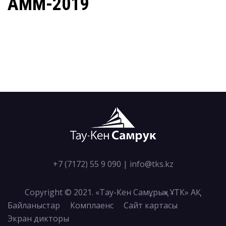
AMM-2019
+7 (7172) 55 9 090
|
info@tks.kz
Copyright © 2021. «Тау-Кен Самұрық» ҰТК» АҚ
Байланыстар
Комплаенс
Сайт картасы
Экран дикторы