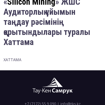
«
Silicon Mining
» ЖШС
Аудиторлық ұйымын
таңдау рәсімінің
қорытындылары туралы
Хаттама
ХАТТАМА
+7 (7172) 55 9 090
|
info@tks.kz