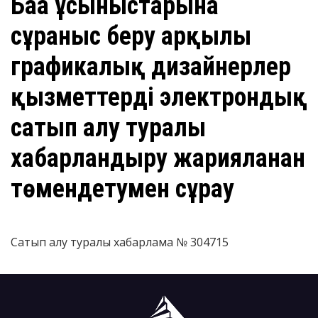
Баға ұсыныстарына
сұраныс беру арқылы
графикалық дизайнерлер
қызметтерді электрондық
сатып алу туралы
хабарландыру жарияланған
төмендетумен сұрау
Сатып алу туралы хабарлама № 304715