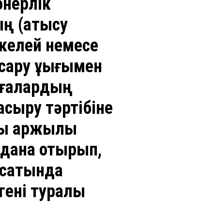
онерлік
ң (қатысу
ікелей немесе
қару құқығымен
лғалардың
асыру тәртібіне
ы қаржылық
олдана отырып,
қсатында
гені туралы