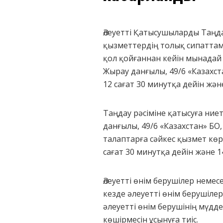
Әлеуетті Қатысушыларды Таңда
қызметтердің толық сипаттам
қол қойғаннан кейін мынадай
Жырау данғылы, 49/6 «Казахст
12 сағат 30 минутқа дейін жән
Таңдау рәсіміне қатысуға ние
данғылы, 49/6 «Казахстан» БО
талаптарға сәйкес қызмет көр
сағат 30 минутқа дейін және 1
Әлеуетті өнім берушілер немес
кезде әлеуетті өнім берушілер
әлеуетті өнім берушінің мүдд
көшірмесін ұсынуға тиіс.