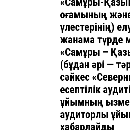
«Самұрық-Қазына
қоғамының және
үлестерінің) е
жанама түрде м
«Самұрық – Қаз
(бұдан әрі — тә
сәйкес «Север
есептілік аудит
ұйымның қызмет
аудиторлық ұйы
хабарлайды