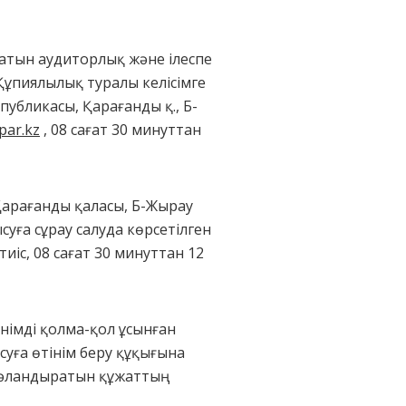
натын аудиторлық және ілеспе
Құпиялылық туралы келісімге
убликасы, Қарағанды қ., Б-
par.kz
, 08 сағат 30 минуттан
 Қарағанды қаласы, Б-Жырау
уға сұрау салуда көрсетілген
іс, 08 сағат 30 минуттан 12
інімді қолма-қол ұсынған
суға өтінім беру құқығына
куәландыратын құжаттың