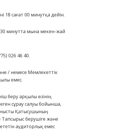
ні 18 сағат 00 минутқа дейін.
т 30 минутта мына мекен-жай
) 026 46 40.
және / немесе Мемлекеттік
қылы емес.
ніш беру арқылы өзінің
еген сұрау салуы бойынша,
йланысты Қатысушының
де Тапсырыс берушіге және
ететін аудиторлық емес