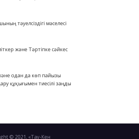
ының тәуелсіздігі мәселесі
іткер және Тәртіпке сәйкес
 және одан да көп пайызы
ару құқығымен тиесілі заңды
ght © 2021. «Тау-Кен