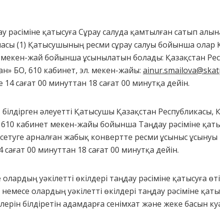
у рәсіміне қатысуға Сұрау салуда қамтылған сатып алы
асы (1) Қатысушының ресми сұрау салуы бойынша олар 
 мекен-жай бойынша ұсынылатын болады: Қазақстан Респ
ан» БО, 610 кабинет, эл. мекен-жайы:
ainur.smailova@skat
е 14 сағат 00 минуттан 18 сағат 00 минутқа дейін.
т білдірген әлеуетті Қатысушы Қазақстан Республикасы,
, 610 кабинет мекен-жайы бойынша Таңдау рәсіміне қатыс
сетуге арналған жабық конвертте ресми ұсыныс ұсынуы ти
4 сағат 00 минуттан 18 сағат 00 минутқа дейін.
е олардың уәкілетті өкілдері таңдау рәсіміне қатысуға өт
 немесе олардың уәкілетті өкілдері таңдау рәсіміне қаты
елерін білдіретін адамдарға сенімхат және жеке басын 