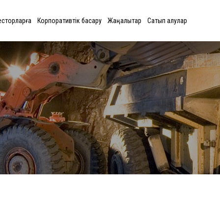
есторларға
Корпоративтік басқару
Жаңалықтар
Сатып алулар