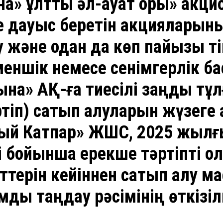
» ұлттық әл-ауқат қоры» акци
 дауыс беретін акцияларыны
лу және одан да көп пайызы т
еншік немесе сенімгерлік бас
ына» АҚ-ға тиесілі заңды тұ
ртіп) сатып алуларын жүзеге 
ный Катпар» ЖШС, 2025 жылғ
і бойынша ерекше тәртіпті қ
терін кейіннен сатып алу ма
мды таңдау рәсімінің өткізіл