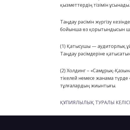
қызметтердің тізімін ұсынады.
Таңдау рәсімін жүргізу кезінд
бойынша өз қорытындысын шығ
(1) Қатысушы — аудиторлық ұ
Таңдау рәсімдеріне қатысаты
(2) Холдинг – «Самұрық-Қазын
тікелей немесе жанама түрде 
тұлғалардың жиынтығы.
ҚҰПИЯЛЫЛЫҚ ТУРАЛЫ КЕЛІС