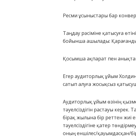
Ресми ұсыныстары бар конве
Таңдау рәсіміне қатысуға өті
бойынша ашылады: Қарағанды қ
Қосымша ақпарат пен анықтам
Егер аудиторлық ұйым Холдингт
сатып алуға жосықсыз қатысуш
Аудиторлық ұйым өзінің қызме
тәуелсіздігін растауы керек.
бірақ жылына бір реттен жиі
тәуелсіздігіне қатер төндірме
оның еншілес/қауымдасқан/бі