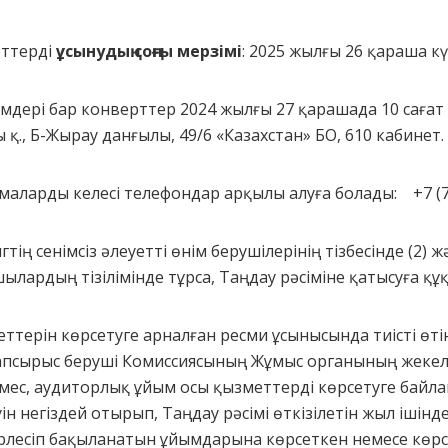
рттерді
ұсынудың соңғы мерзімі
: 2025 жылғы 26 қараша кү
німдері бар конверттер 2024 жылғы 27 қарашада 10 саға
., Б-Жырау данғылы, 49/6 «Казахстан» БО, 610 кабинет.
аларды келесі телефондар арқылы алуға болады: +7 (775
ің сенімсіз әлеуетті өнім берушілерінің тізбесінде (2) 
ылардың тізілімінде тұрса, Таңдау рәсіміне қатысуға құ
ттерін көрсетуге арналған ресми ұсынысында тиісті өті
 Тапсырыс беруші Комиссиясының Жұмыс органының жекел
 емес, аудиторлық ұйым осы қызметтерді көрсетуге ба
уін негіздей отырып, Таңдау рәсімі өткізілетін жыл ішін
рлесіп бақыланатын ұйымдарына көрсеткен немесе көрс