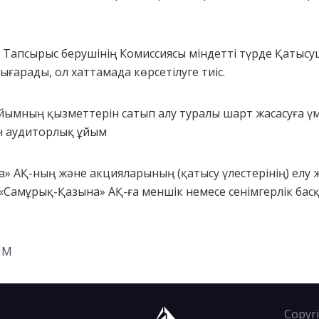
е Тапсырыс берушінің Комиссиясы міндетті түрде Қатысуш
арады, ол хаттамада көрсетілуге тиіс.
йымның қызметтерін сатып алу туралы шарт жасасуға үм
н аудиторлық ұйым
а» АҚ-ның және акцияларының (қатысу үлестерінің) елу
«Самұрық-Қазына» АҚ-ға меншік немесе сенімгерлік басқ
ІМ
Copyri