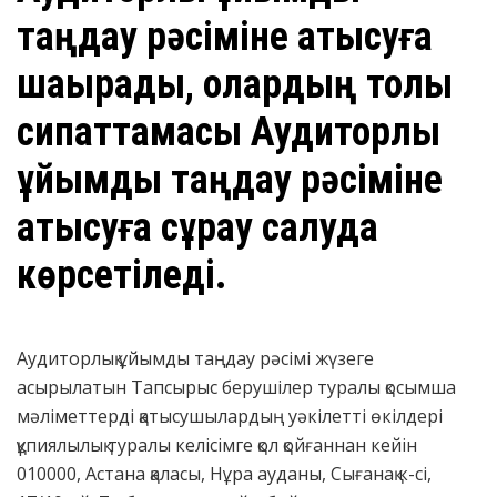
таңдау рәсіміне қатысуға
шақырады, олардың толық
сипаттамасы Аудиторлық
ұйымды таңдау рәсіміне
қатысуға сұрау салуда
көрсетіледі.
Аудиторлық ұйымды таңдау рәсімі жүзеге
асырылатын Тапсырыс берушілер туралы қосымша
мәліметтерді қатысушылардың уәкілетті өкілдері
құпиялылық туралы келісімге қол қойғаннан кейін
010000, Астана қаласы, Нұра ауданы, Сығанақ к-сі,