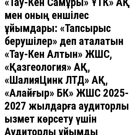
«Тау-Кен Самұрық» ҰТК» АҚ
мен оның еншілес
ұйымдары: «Тапсырыс
берушілер» деп аталатын
«Тау-Кен Алтын» ЖШС,
«Қазгеология» АҚ,
«ШалқияЦинк ЛТД» АҚ,
«Алайғыр» БК» ЖШС 2025-
2027 жылдарға аудиторлық
қызмет көрсету үшін
Аудиторлық ұйымды