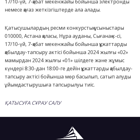
17/10-үй, 7-қабат мекенжайы бойынша электронды
немесе қағаз жеткізгіштерде ала алады.
Қатысушылардың ресми конкурстық ұсыныстары
010000, Астана қаласы, Нұра ауданы, Сығанақ к-сі,
17/10-үй, 7-қабат мекенжайы бойынша құжаттарды
қабылдау-тапсыру актісі бойынша 2024 жылғы «02»
мамырдан 2024 жылғы «01» шілдеге және жұмыс
күндері 8:30-дан 18:00-ге дейін құжаттарды қабылдау-
тапсыру актісі бойынша мөр басылып, сатып алуды
ұйымдастырушыға тапсырылуы тиіс.
ҚАТЫСУҒА СҰРАУ САЛУ