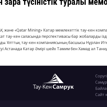
н Өзара түсіністік туралы ме
АҚ және «Qatar Mining» Катар мемлекеттік тау-кен компан
ат тау-кен саласында перспективасы бар жобаларды ізд
рады. Ұлттық тау-кен компаниясының басшысы Нұрлан Ит
десуі Астанада Катар Әмірі шейх Тамим бен Хамад әл Тан
Copyri
Самұр
Байла
Сайт 