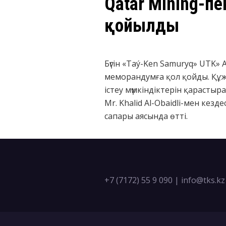
Qatar Mining-пе
қойылды
Бүгін «Taý-Ken Samuryq» UTK» 
меморандумға қол қойды. Құж
істеу мүмкіндіктерін қарасты
Mr. Khalid Al-Obaidli-мен кез
сапары аясында өтті.
+7 (7172) 55 9 090
|
info@tks.kz