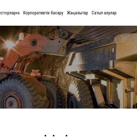
есторларға
Корпоративтік басқару
Жаңалықтар
Сатып алулар