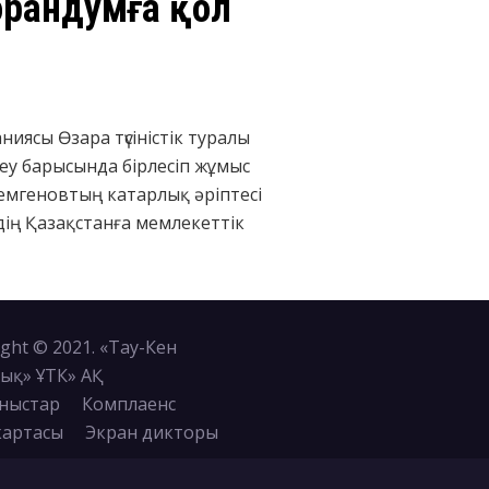
морандумға қол
иясы Өзара түсіністік туралы
еу барысында бірлесіп жұмыс
емгеновтың катарлық әріптесі
идің Қазақстанға мемлекеттік
ght © 2021. «Тау-Кен
ық» ҰТК» АҚ
ныстар
Комплаенс
картасы
Экран дикторы