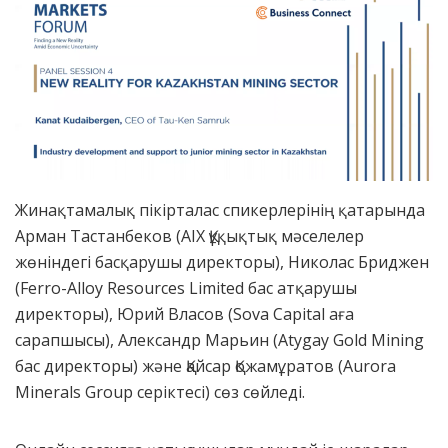
Жинақтамалық пікірталас спикерлерінің қатарында
Арман Тастанбеков (AIX Құқықтық мәселелер
жөніндегі басқарушы директоры), Николас Бриджен
(Ferro-Alloy Resources Limited бас атқарушы
директоры), Юрий Власов (Sova Capital аға
сарапшысы), Александр Марьин (Atygay Gold Mining
бас директоры) және Қайсар Қожамұратов (Aurora
Minerals Group серіктесі) сөз сөйледі.