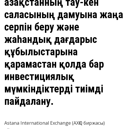
Қазақстанның тау-кен
саласының дамуына жаңа
серпін беру және
жаһандық дағдарыс
құбылыстарына
қарамастан қолда бар
инвестициялық
мүмкіндіктерді тиімді
пайдалану.
Astana International Exchange (АХҚО биржасы)