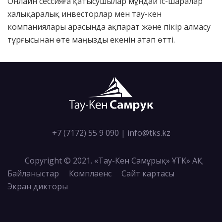
Онлайн сессияға қатысушылар мұндай іс-шаралар
халықаралық инвесторлар мен тау-кен
компаниялары арасында ақпарат және пікір алмасу
тұрғысынан өте маңызды екенін атап өтті.
+7 (7172) 55 9 090
|
info@tks.kz
Copyright © 2021. «Тау-Кен Самұрық» ҰТК» АҚ
Байланыстар
Комплаенс
Сайт картасы
Экран дикторы