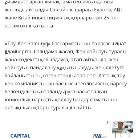
ұйымдастырған жинақтама сессиясында осы
жөнінде айтылды. Онлайн іс-шараға Еуропа, АҚШ
және Қытай инвестициялық қорларының 25-тен
астам өкілі қатысты.
«Taỳ-Ken Samuryq» басқармасының төрағасы Қанат
Құдайберген баяндама жасап, Жер қойнауы туралы
жаңа кодексті қабылдауға, атап айтқанда, жер
қойнауын пайдалану құқығын алуды жеңілдетуге
байланысты оң өзгерістерді атап өтті. Ұлттық тау-
кен компаниясының басшысы геологиялық барлау
белсенділігін ынталандыруға бағытталған
юниорлық нарықты қолдау бағдарламасының
артықшылықтары туралы да айтты.