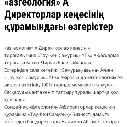
«Қазгеология» АҚ
Директорлар кеңесінің
құрамындағы өзгерістер
«Қазгеология» АҚ Директорлар кеңесінің
төрағалығына «Тау-Кен Самұрық» ҰТК» АҚ Басқарма
төрағасы Бахыт Чирчикбаев сайланды.
Естеріңізге сала кетейік, «Самұрық-Қазына» АҚ мен
«Тау-Кен Самұрық» ҰТК» АҚ арасында «Қазгеология» АҚ
акция пакетінің 100% түрінде мемлекеттік мүлікті
басқаруды қайта сеніп тапсыру туралы шартқа қол
қойылды.
Сондай-ақ «Қазгеология» АҚ Директорлар кеңесінің
құрамына «Тау-Кен Самұрық» Бизнесті дамыту
жөніндегі бас директоры Нариман Абсаметов кірді.