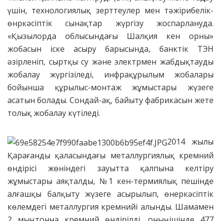
үшін, технологиялық зерттеулер мен тәжірибелік-
өнркәсіптік сынақтар жүргізу жоспарлануда.
«Қызылорда облысындағы Шалқия кен орны»
жобасын іске асыру барысында, банктік ТЭН
әзірленіп, сыртқы су және электрмен жабдықтауды
жобалау жүргізіледі, инфрақұрылым жобалары
бойынша құрылыс-монтаж жұмыстары жүзеге
асатын болады. Сондай-ақ, байыту фабрикасын жете
толық жобалау күтіледі.
2014 жылы
Қарағанды қаласындағы металлургиялық кремний
өндірісі жөніндегі зауытта қалпына келтіру
жұмыстары аяқталды, №1 кен-термиялық пешінде
алғашқы балқыту жүзеге асырылып, өнеркәсіптік
көлемдегі металлургия кремнийі алынды. Шамамен
2 мың тонна кремний өндірілді, оның ішінде 477