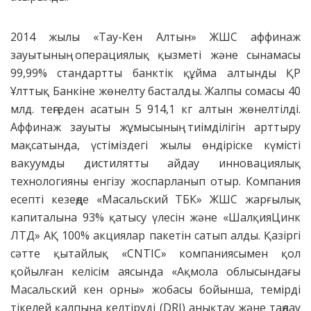
2014 жылы «Тау-Кен Алтын» ЖШС аффинаж
зауытының операциялық қызметі және сынамасы
99,99% стандартты банктік құйма алтынды ҚР
Ұлттық Банкіне жөнелту басталды. Жалпы сомасы 40
млд. теңгеден асатын 5 914,1 кг алтын жөнелтілді.
Аффинаж зауыты жұмысының тиімділігін арттыру
мақсатында, үстіміздегі жылы өндіріске күмісті
вакуумды дистилятты айдау инновациялық
технологияны енгізу жоспарланып отыр. Компания
есепті кезеңде «Масальский ТБК» ЖШС жарғылық
капиталына 93% қатысу үлесін және «ШалқияЦинк
ЛТД» АҚ 100% акциялар пакетін сатып алды. Қазіргі
сәтте қытайлық «CNTIC» компаниясымен қол
қойылған келісім аясында «Ақмола облысындағы
Масальский кен орны» жобасы бойынша, темірді
тікелей қалпына келтіруді (DRI) анықтау және таңдау