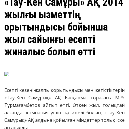
​«Тау-Кен Самұрық» АҚ 2014
жылғы қызметтің
қорытындысы бойынша
жыл сайынғы есепті
жиналыс болып өтті
Есепті кезеңнің жалпы қорытындысы мен жетістіктерін
«Тау-Кен Самұрық» АҚ Басқарма төрағасы М.Ә.
Тұрмағамбетов айтып өтті. Өткен жыл, толықтай
алғанда, компания үшін нәтижелі болып, «Тау-Кен
Самұрық» АҚ алдына қойылған міндеттер толық іске
асырылды.