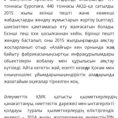
тоннасы Еуропаға, 440 тоннасы АҚШ-қа сатылды.
2015 жылы екінші пешті және көмекші
жабдықтарды жөндеу жұмыстарын жүргізу (қаптау),
шикізатпен қамтамасыз ету жалғасатын болады.
Екінші пеш іске қосылғаннан кейін, бірінші пешті
жөндеу басталып, оны 2015 жылдың соңында аяқтау
жоспарланып отыр. «Алайғыр» кен орнында жаңа
байыту фабрикасының сыртқы инфрақұрылымдары
обьектілерін жобалау мен құрылысын аяқтау
күтіледі. Айта кететін жай, есепті кезеңде Қоғам мен
оның еншілес ұйымдарының өндірістік алаңдарында
жазатайым оқиғалар тіркелген жоқ.
Әлеуметтік ҚМК қатысты қызметкерлердің
қанағаттануы, ниеттестік дәрежесі мен ынтагерлікті
қолдауы туралы қызметкерлердің еліктіргендік
индексі – 2014 жылы жоспарланған индекстің 70%