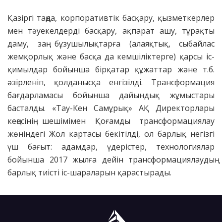
Қазіргі таңда, корпоративтік басқару, қызметкерлер
мен тәуекелдерді басқару, ақпарат ашу, тұрақты
даму, заң бұзушылықтарға (алаяқтық, сыбайлас
жемқорлық және басқа да кемшіліктерге) қарсы іс-
қимылдар бойынша бірқатар құжаттар және т.б.
әзірленіп, қолданысқа енгізілді. Трансформация
бағдарламасы бойынша дайындық жұмыстары
басталды. «Тау-Кен Самұрық» АҚ Директорлары
кеңесінің шешімімен Қоғамды трансформациялау
жөніндегі Жол картасы бекітілді, ол барлық негізгі
үш бағыт: адамдар, үдерістер, технологиялар
бойынша 2017 жылға дейін трансформациялаудың
барлық тиісті іс-шараларын қарастырады.