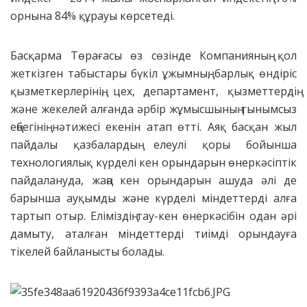
орнына 84% құрауы көрсетеді.
Басқарма Төрағасы өз сөзінде Компанияның қол
жеткізген табыстары бүкіл ұжымның, барлық өндіріс
қызметкерлерінің, цех, департамент, қызметтердің
және жекелей алғанда әрбір жұмысшының тынымсыз
еңбегінің нәтижесі екенін атап өтті. Аяқ басқан жыл
пайдалы қазбалардың елеулі қоры бойынша
технологиялық күрделі кен орындарын өнеркәсіптік
пайдалануда, жаңа кен орындарын ашуда әлі де
барынша ауқымды және күрделі міндеттерді алға
тартып отыр. Еліміздің тау-кен өнеркәсібін одан әрі
дамыту, аталған міндеттерді тиімді орындауға
тікелей байланысты болады.