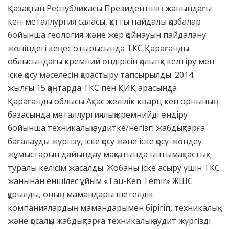
Қазақстан Республикасы Президентінің жанындағы
кен-металлургия саласы, қатты пайдалы қазбалар
бойынша геология және жер қойнауын пайдалану
жөніндегі кеңес отырысында ТКС Қарағанды
облысындағы кремний өндірісін қалыпқа келтіру мен
іске қосу мәселесін қарастыру тапсырылды. 2014
жылғы 15 қаңтарда ТКС пен ҚИҚ арасында
Қарағанды облысы Ақтас желілік кварц кен орнының
базасында металлургиялық кремнийді өндіру
бойынша техникалық аудитке/негізгі жабдықтарға
бағалауды жүргізу, іске қосу және іске қосу-жөндеу
жұмыстарын дайындау мақсатында ынтымақтастық
туралы келісім жасалды. Жобаны іске асыру үшін ТКС
жанынан еншілес ұйым «Tau-Ken Temir» ЖШС
құрылды, оның мамандары шетелдік
компаниялардың мамандарымен бірігіп, техникалық
және қосалқы жабдықтарға техникалық аудит жүргізді