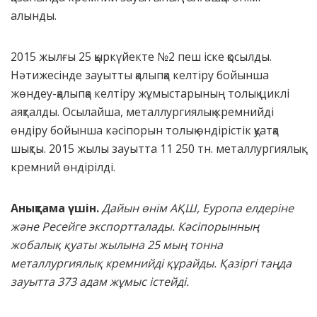
алынды.
2015 жылғы 25 қыркүйекте №2 пеш іске қосылды.
Нәтижесінде зауытты қалыпқа келтіру бойынша
жөндеу-қалыпқа келтіру жұмыстарының толық циклі
аяқталды. Осылайша, металлургиялық кремнийді
өндіру бойынша кәсіпорын толық өндірістік қуатқа
шықты. 2015 жылы зауытта 11 250 тн. металлургиялық
кремний өндірілді.
Анықтама үшін.
Дайын өнім АҚШ, Еуропа елдеріне
және Ресейге экспортталады. Кәсіпорынның
жобалық қуаты жылына 25 мың тонна
металлургиялық кремнийді құрайды. Қазіргі таңда
зауытта 373 адам жұмыс істейді.