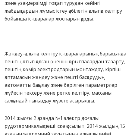
және ұзақ мерзімді тоқтап тұрудан кейінгі
жабдықтардың жұмыс істеу қабілетін қалыпқа келтіру
бойынша іс-шаралар жоспарын құрды.
Жөндеу-қалыпқа келтіру іс-шараларының барысында
пештің қатып қалған өңешін қорытпалардан тазарту,
пештің көмір электродтарын монтаждау, кірпіш
қаптамасын жөндеу және пешті басқарудың
автоматты бақылау және берілген параметрлер
жүйесін тексеру және ретке келтіру, массаны
салқындай тығыздау жүзеге асырылды.
2014 жылғы 2 қазанда №1 электр доғалы
рудотермикалық пеші іске қосылып, 2014 жылдың 15
қазанында кремний зауытының алғашқы өнімі