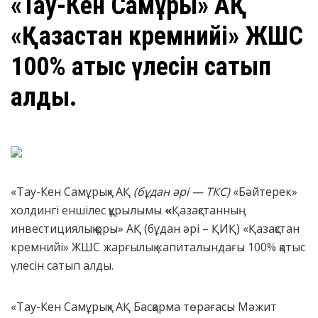
«Тау-Кен Самұрық» АҚ
«Қазақстан кремнийі» ЖШС
100% қатыс үлесін сатып
алды.
«Тау-Кен Самұрық» АҚ
(бұдан әрі — ТКС)
«Бәйтерек»
холдингі еншілес құрылымы
«
Қазақстанның
инвестициялық қоры» АҚ (бұдан әрі – ҚИҚ) «Қазақстан
кремнийі» ЖШС жарғылық капиталындағы 100% қатыс
үлесін сатып алды.
«Тау-Кен Самұрық» АҚ Басқарма төрағасы Мәжит