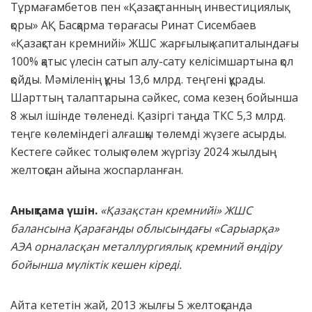
Тұрмағамбетов пен «Қазақстанның инвестициялық
қоры» АҚ Басқарма төрағасы Ринат Сисембаев
«Қазақстан кремнийі» ЖШС жарғылық капиталындағы
100% қатыс үлесін сатып алу-сату келісімшартына қол
қойды. Мәміленің құны 13,6 млрд. теңгені құрады.
Шарттың талаптарына сәйкес, сома кезең бойынша
8 жыл ішінде төленеді. Қазіргі таңда ТКС 5,3 млрд.
теңге көлеміндегі алғашқы төлемді жүзеге асырды.
Кестеге сәйкес толық төлем жүргізу 2024 жылдың
желтоқсан айына жоспарланған.
Анықтама үшін.
«Қазақстан кремнийі» ЖШС
балансына Қарағанды облысындағы «Сарыарқа»
АЭА орналасқан металлургиялық кремний өндіру
бойынша мүліктік кешен кіреді.
Айта кететін жай, 2013 жылғы 5 желтоқсанда