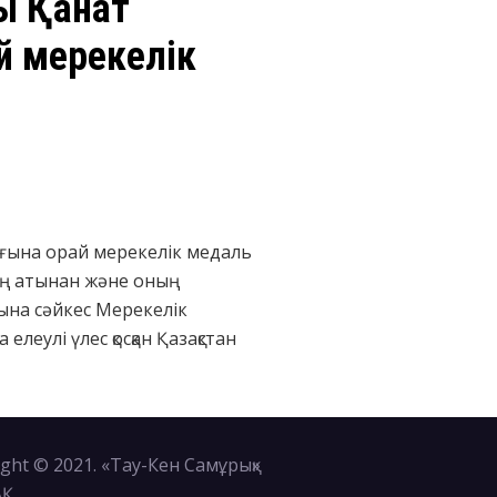
сы Қанат
й мерекелік
ығына орай мерекелік медаль
тің атынан және оның
ына сәйкес Мерекелік
еулі үлес қосқан Қазақстан
ght © 2021. «Тау-Кен Самұрық»
АҚ