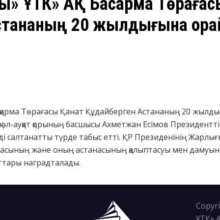
рық» ҰТК» АҚ Басқарма Төраға
стананың 20 жылдығына ора
асқарма Төрағасы Қанат Құдайберген Астананың 20 жылд
қ әл-ауқат қорының басшысы Ахметжан Есімов Президент
 салтанатты түрде табыс етті. ҚР Президенінің Жарлығ
асының және оның астанасының қалыптасуы мен дамуына ел
ттары наградталады.
Copyri
ҰТК» 