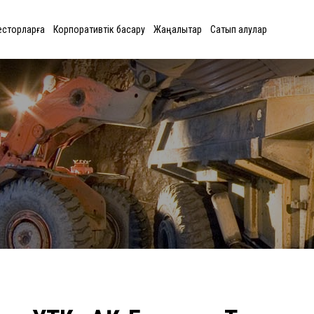
есторларға
Корпоративтік басқару
Жаңалықтар
Сатып алулар