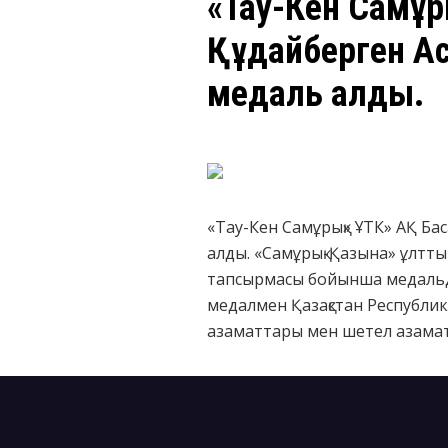
​«Тау-Кен Самұ
Құдайберген А
медаль алды.
«Тау-Кен Самұрық» ҰТК» АҚ Б
алды. «Самұрық-Қазына» ұлтты
тапсырмасы бойынша медальді
медалмен Қазақстан Республик
азаматтары мен шетел азама