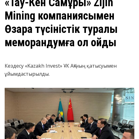
«Тау-Кен Самұрық» Zijin
Mining компаниясымен
Өзара түсіністік туралы
меморандумға қол қойды
Кездесу «Kazakh Invest» ҰК АҚ-ның қатысуымен
ұйымдастырылды.