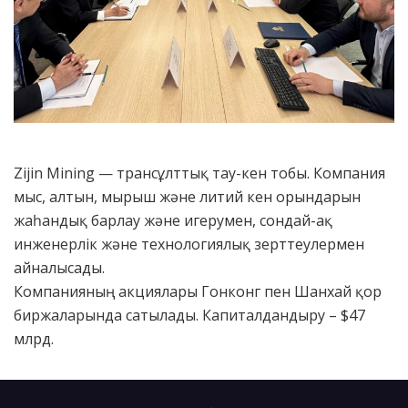
Zijin Mining — трансұлттық тау-кен тобы. Компания
мыс, алтын, мырыш және литий кен орындарын
жаһандық барлау және игерумен, сондай-ақ
инженерлік және технологиялық зерттеулермен
айналысады.
Компанияның акциялары Гонконг пен Шанхай қор
биржаларында сатылады. Капиталдандыру – $47
млрд.