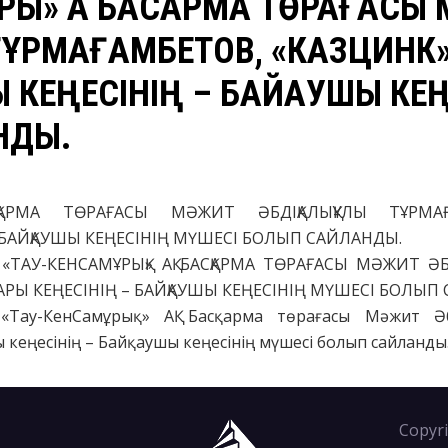
РЫҚ» АҚ БАСҚАРМА ТӨРАҒАСЫ
 ТҰРМАҒАМБЕТОВ, «КАЗЦИН
 КЕҢЕСІНІҢ – БАЙҚАУШЫ КЕҢ
НДЫ.
АСҚАРМА ТӨРАҒАСЫ МӘЖИТ ӘБДІҚАЛЫҚҰЛЫ ТҰРМА
 БАЙҚАУШЫ КЕҢЕСІНІҢ МҮШЕСІ БОЛЫП САЙЛАНДЫ.
ТАУ-КЕНСАМҰРЫҚ» АҚ БАСҚАРМА ТӨРАҒАСЫ МӘЖИТ ӘБ
Ы КЕҢЕСІНІҢ – БАЙҚАУШЫ КЕҢЕСІНІҢ МҮШЕСІ БОЛЫП
Тау-КенСамұрық» АҚ Басқарма төрағасы Мәжит Әб
еңесінің – Байқаушы кеңесінің мүшесі болып сайланды
Copyri