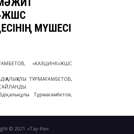
 МӘЖИТ
К»ЖШС
ЕСІНІҢ МҮШЕСІ
ҒАМБЕТОВ, «КАЗЦИНК»ЖШС
ДІҚАЛЫҚҰЛЫ ТҰРМАҒАМБЕТОВ,
 САЙЛАНДЫ.
діқалықұлы Тұрмағамбетов,
.
ght © 2021. «Тау-Кен