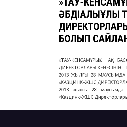
​»ТАУ-КЕНСАМҰ
ӘБДІҚАЛЫҚҰЛЫ
ДИРЕКТОРЛАРЫ
БОЛЫП САЙЛА
«ТАУ-КЕНСАМҰРЫҚ» АҚ Б
ДИРЕКТОРЛАРЫ КЕҢЕСІНІҢ –
2013 ЖЫЛҒЫ 28 МАУСЫМДА «
«КАЗЦИНК»ЖШС ДИРЕКТОРЛАР
2013 жылғы 28 маусымда «
«Казцинк»ЖШС Директорлары к