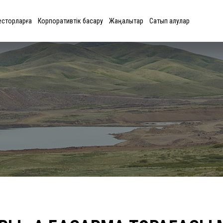
есторларға
Корпоративтік басқару
Жаңалықтар
Сатып алулар