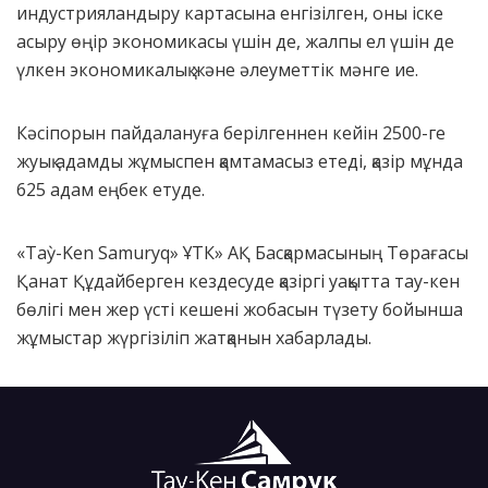
индустрияландыру картасына енгізілген, оны іске
асыру өңір экономикасы үшін де, жалпы ел үшін де
үлкен экономикалық және әлеуметтік мәнге ие.
Кәсіпорын пайдалануға берілгеннен кейін 2500-ге
жуық адамды жұмыспен қамтамасыз етеді, қазір мұнда
625 адам еңбек етуде.
«Taỳ-Ken Samuryq» ҰТК» АҚ Басқармасының Төрағасы
Қанат Құдайберген кездесуде қазіргі уақытта тау-кен
бөлігі мен жер үсті кешені жобасын түзету бойынша
жұмыстар жүргізіліп жатқанын хабарлады.