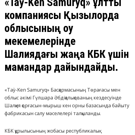
«Taỳ-Ken Samuryq» ұлттық
компаниясы Қызылорда
облысының оқу
мекемелерінде
Шалқиядағы жаңа КБК үшін
мамандар дайындайды.
«Taỳ-Ken Samuryq» Басқармасының Төрағасы мен
облыс әкімі Гүлшара Әбдіқалықованың кездесуінде
Шалқия қорғасын-мырыш кен орны базасында байыту
фабрикасын салу мәселелері талқыланды.
КБК құрылысының жобасы республикалық