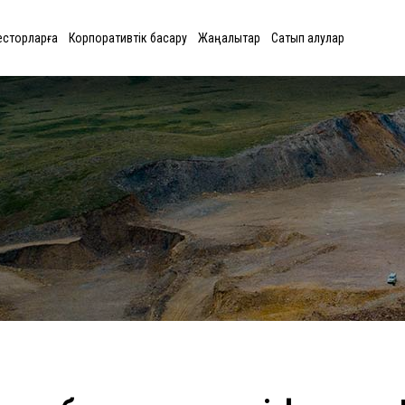
есторларға
Корпоративтік басқару
Жаңалықтар
Сатып алулар