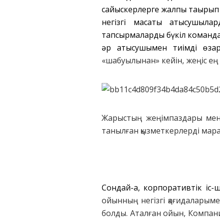
сайыскерлерге жалпы тақырып б
негізгі мақсаты қатысушыл
тапсырмаларды бүкіл команда
әр қатысушымен тиімді өзара
«шабуылынан» кейін, жеңіс е
Жарыстың жеңімпаздары мен е
танылған қызметкерлерді мара
Сондай-ақ, корпоративтік іс
ойынның негізгі қағидаларыме
болды. Аталған ойын, Компани