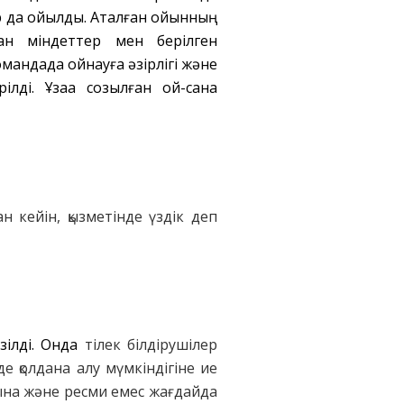
ар да қойылды. Аталған ойынның
ған міндеттер мен берілген
андада ойнауға әзірлігі және
лді. Ұзаққа созылған ой-сана
 кейін, қызметінде үздік деп
зілді. Онда
тілек білдірушілер
е қолдана алу мүмкіндігіне ие
уына және ресми емес жағдайда