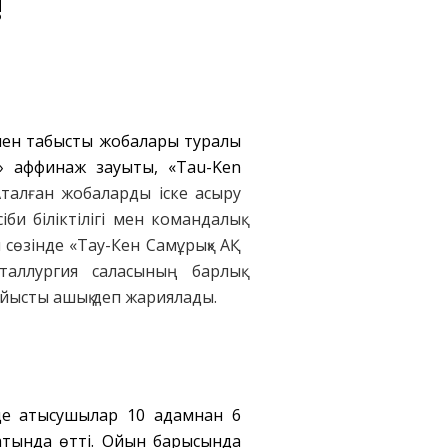
!
 мен табысты жобалары туралы
» аффинаж зауыты, «Tau-Ken
 Аталған жобаларды іске асыру
и біліктілігі мен командалық
 сөзінде «Тау-Кен Самұрық» АҚ
таллургия саласының барлық
 сайысты ашық деп жариялады.
нде қатысушылар 10 адамнан 6
атында өтті. Ойын барысында