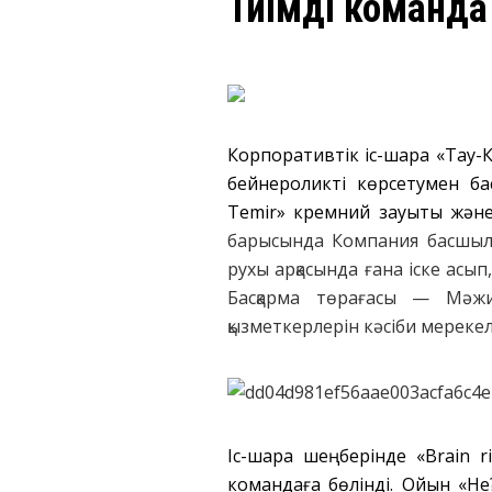
Тиімді команда
Корпоративтік іс-шара «Тау-
бейнероликті көрсетумен б
Temir» кремний зауыты жән
барысында Компания басшылығ
рухы арқасында ғана іске асы
Басқарма төрағасы — Мәжит
қызметкерлерін кәсіби мерекеле
Іс-шара шеңберінде «Brain r
командаға бөлінді. Ойын «Н