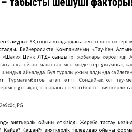
 – табыстың шешуші факторы
Кен Самұрық» АҚ соңғы жылдардағы негізгі жетістіктері
асталды. Бейнероликте Компанияның «Тау-Кен Алтын
е «Шалқия Цинк ЛТД» сынды
ірі жобалары көрсетілді.
ы алға қойған мақсаттар мен міндеттер ұжымның кәсіб
п, шындыққа айналуда. Бұл туралы ұжым алдында сөйлеген
 Тұрмағамбетов атап өтті. Сондай-ақ, ол тау-ме
рімен құттықтап, іс-шараның негізгі бөлігі – зияткерлік
ing» зияткерлік ойыны өткізілді. Жеребе тастау кезі
е? Қайда? Қашан?» зияткерлік теледидар ойыны форм