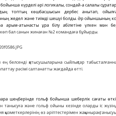
ойынша күрделі әрі логикалық, сондай-ақ салалық сұрақт
ардың топтың көшбасшысын дербес анықтап, қойыл
ның жедел және тиімді шешуі болды. Әр ойыншының ком
 қарым-қатынасты құра білу қабілетіне үлкен мән бері
ң көп бал санын жинаған №2 командаға бұйырды.
ң белсенді қатысушыларына сыйлықтар табысталғаннан
паттау рәсімі салтанатты жағдайда өтті.
-шара шеңберінде гольф бойынша шеберлік сағаты өткі
н танысуға және гольф ойыны кезінде оларды іс жүзінд
я қызметкерлерінің өз әріптестерімен жақынырақ таныс