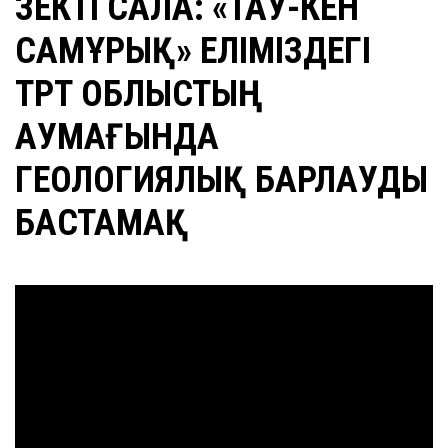
ӨЗЕКТІ САЛА: «ТАУ-КЕН
САМҰРЫҚ» ЕЛІМІЗДЕГІ
ТӨРТ ОБЛЫСТЫҢ
АУМАҒЫНДА
ГЕОЛОГИЯЛЫҚ БАРЛАУДЫ
БАСТАМАҚ