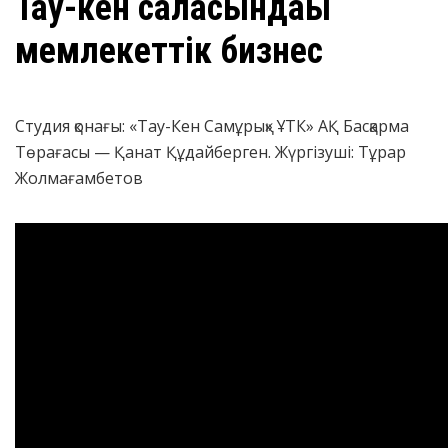
Тау-кен саласындағы
мемлекеттік бизнес
Студия қонағы: «Тау-Кен Самұрық» ҰТК» АҚ Басқарма
Төрағасы — Қанат Құдайберген. Жүргізуші: Тұрар
Жолмағамбетов