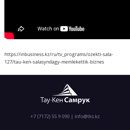
https://inbusiness.kz/ru/tv_programs/ozekti-sala-
127/tau-ken-salasyndagy-memlekettik-biznes
+7 (7172) 55 9 090
|
info@tks.kz