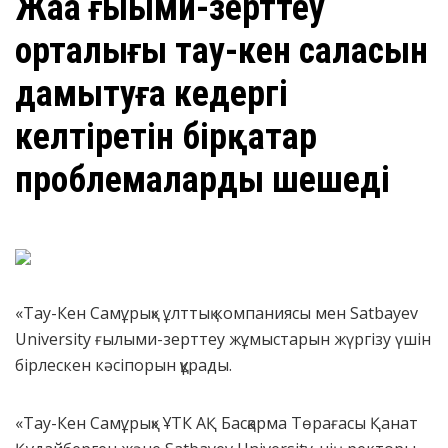
Жаңа ғыыми-зерттеу
орталығы тау-кен саласын
дамытуға кедергі
келтіретін бірқатар
проблемаларды шешеді
«Тау-Кен Самұрық» ұлттық компаниясы мен Satbayev
University ғылыми-зерттеу жұмыстарын жүргізу үшін
бірлескен кәсіпорын құрады.
«Тау-Кен Самұрық» ҰТК АҚ Басқарма Төрағасы Қанат