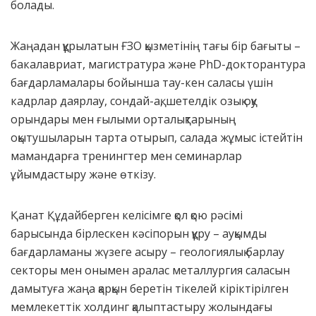
болады.
Жаңадан құрылатын ҒЗО қызметінің тағы бір бағыты –
бакалавриат, магистратура және РhD-докторантура
бағдарламалары бойынша тау-кен саласы үшін
кадрлар даярлау, сондай-ақ, шетелдік озық оқу
орындары мен ғылыми орталықтарының
оқытушыларын тарта отырып, салада жұмыс істейтін
мамандарға тренингтер мен семинарлар
ұйымдастыру және өткізу.
Қанат Құдайберген келісімге қол қою рәсімі
барысында бірлескен кәсіпорын құру – ауқымды
бағдарламаны жүзеге асыру – геологиялық барлау
секторы мен онымен аралас металлургия саласын
дамытуға жаңа қарқын беретін тікелей кіріктірілген
мемлекеттік холдинг қалыптастыру жолындағы