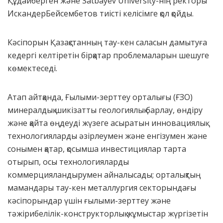
Құдайберген және Satbayev University-нің ректоры
ИскандерБейсембетов тиісті келісімге қол қойды.
Кәсіпорын Қазақстанның тау-кен саласын дамытуға
кедергі келтіретін бірқатар проблемаларын шешуге
көмектеседі.
Атап айтқанда, Ғылыми-зерттеу орталығы (ҒЗО)
минералдық шикізатты геологиялық барлау, өндіру
және қайта өңдеуді жүзеге асыратын инновациялық
технологияларды әзірлеумен және енгізумен және
сонымен қатар, қосымша инвестициялар тарта
отырып, осы технологияларды
коммерцияландырумен айналысады; орталықтың
мамандары тау-кен металлургия секторындағы
кәсіпорындар үшін ғылыми-зерттеу және
тәжірибелілік-конструкторлық жұмыстар жүргізетін