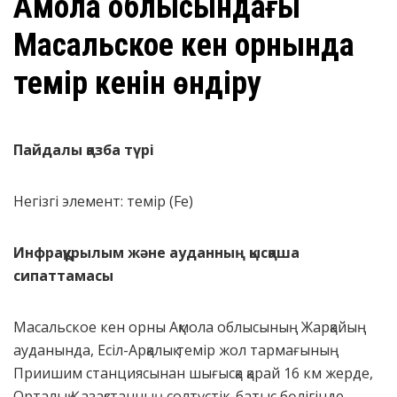
Ақмола облысындағы
Масальское кен орнында
темір кенін өндіру
Пайдалы қазба түрі
Негізгі элемент: темір (Fe)
Инфрақұрылым және ауданның қысқаша
сипаттамасы
Масальское кен орны Ақмола облысының Жарқайың
ауданында, Есіл-Арқалық темір жол тармағының
Приишим станциясынан шығысқа қарай 16 км жерде,
Орталық Қазақстанның солтүстік-батыс бөлігінде,