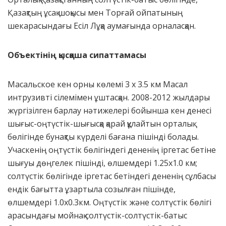
Қазақтың ұсақ шоқысы мен Торғай ойпатының
шекарасындағы Есіл Лұқа аумағында орналасқан.
Объектінің қысқаша сипаттамасы
Масальское кен орны көлемі 3 х 3.5 км Масал
интрузивті сілемімен ұштасқан. 2008-2012 жылдары
жүргізілген барлау нәтижелері бойынша кен денесі
шығыс-оңтүстік-шығысқа қарай құлайтын орталық
бөлігінде бунақты күрделі бағана пішінді болады.
Учаскенің оңтүстік бөлігіндегі дененің іргетас бетіне
шығуы дөңгелек пішінді, өлшемдері 1.25х1.0 км;
солтүстік бөлігінде іргетас бетіндегі дененің сұлбасы
ендік бағытта ұзартыла созылған пішінде,
өлшемдері 1.0х0.3км. Оңтүстік және солтүстік бөлігі
арасындағы мойнақ солтүстік-солтүстік-батыс