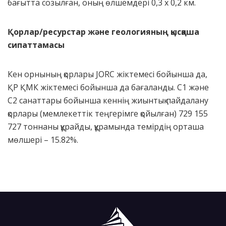
бағытта созылған, оның өлшемдері 0,3 х 0,2 км.
Қорлар/ресурстар және геологияның қысқаша
сипаттамасы
Кен орнының қорлары JORC жіктемесі бойынша да,
ҚР ҚМК жіктемесі бойынша да бағаланды. С1 және
С2 санаттары бойынша кеннің жиынтық пайдалану
қорлары (мемлекеттік теңгерімге қойылған) 729 155
727 тоннаны құрайды, құрамында темірдің орташа
мөлшері – 15.82%.