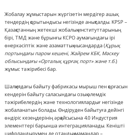
Жобалау жұмыстарын жүргізетін мердігер ашық
тендердің қорытындысы негізінде анықталды. KPSP –
Қазақстанның жетекші жобалық институттарының
бірі, ТМД және бұрынғы КСРО аумағындағы ірі
өнеркәсіптік және азаматтық нысандарда (
Құрық
портындағы паром кешені, Жайрем КБК, Мәскеу
облысындағы «Орталық құрғақ порт» және т.б.
)
жұмыс тәжірибесі бар.
Шалқиядағы байыту фабрикасы мырыш пен қорғасын
кендерін байыту саласындағы озық әлемдік
тәжірибелердің және технологиялардығ негізінде
жобаланатын болады. Өндіруден байытуға дейінгі
өндіріс кезеңдерінің әрқайсысына 4.0 Индустрия
элементтері барынша интеграцияланады. Кенішті
цифрландырумен де отандық мамандар –