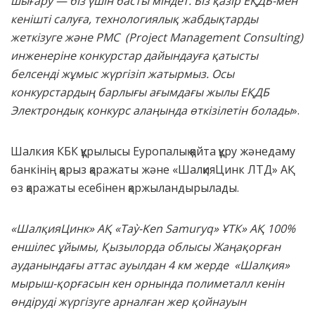
шығару — біз үшін басты міндет. Біз қазір ЕҚДБ-мен
кенішті салуға, технологиялық жабдықтарды
жеткізуге және РМС (Project Management Consulting)
инженеріне конкурстар дайындауға қатысты
белсенді жұмыс жүргізіп жатырмыз. Осы
конкурстардың барлығы ағымдағы жылы ЕҚДБ
Электрондық конкурс алаңында өткізілетін болады
».
Шалкия КБК құрылысы Еуропалық қайта құру жәнедаму
банкінің қарыз қаражаты және «ШалқияЦинк ЛТД» АҚ
өз қаражаты есебінен қаржыландырылады.
«ШалқияЦинк» АҚ «Taỳ-Ken Samuryq» ҰТК» АҚ 100%
еншілес ұйымы, Қызылорда облысы Жаңақорған
ауданындағы аттас ауылдан 4 км жерде «Шалқия»
мырыш-қорғасын кен орнында полиметалл кенін
өндіруді жүргізуге арналған жер қойнауын