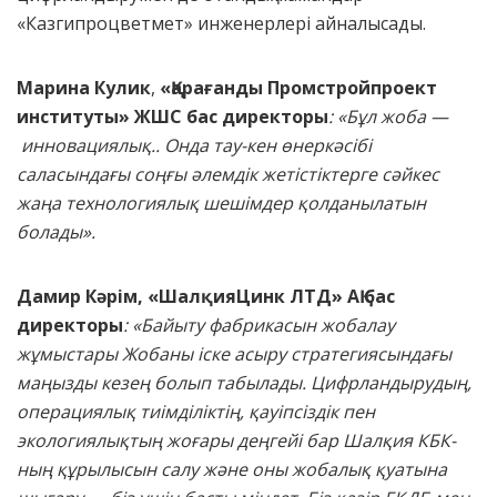
«Казгипроцветмет» инженерлері айналысады.
Марина Кулик
,
«Қарағанды Промстройпроект
институты» ЖШС
бас директоры
: «Бұл жоба —
инновациялық.. Онда тау-кен өнеркәсібі
саласындағы соңғы әлемдік жетістіктерге сәйкес
жаңа технологиялық шешімдер қолданылатын
болады».
Дамир Кәрім,
«ШалқияЦинк ЛТД» АҚ бас
директоры
: «Байыту фабрикасын жобалау
жұмыстары Жобаны іске асыру стратегиясындағы
маңызды кезең болып табылады. Цифрландырудың,
операциялық тиімділіктің, қауіпсіздік пен
экологиялықтың жоғары деңгейі бар Шалқия КБК-
ның құрылысын салу және оны жобалық қуатына