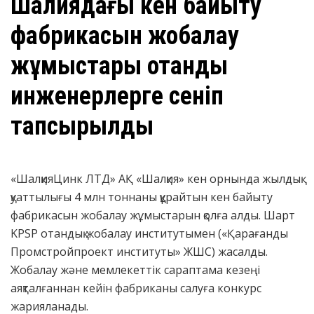
Шалқиядағы кен байыту
фабрикасын жобалау
жұмыстары отандық
инженерлерге сеніп
тапсырылды
«ШалқияЦинк ЛТД» АҚ «Шалқия» кен орнында жылдық
қуаттылығы 4 млн тоннаны құрайтын кен байыту
фабрикасын жобалау жұмыстарын қолға алды. Шарт
KPSP отандық жобалау институтымен («Қарағанды
Промстройпроект институты» ЖШС) жасалды.
Жобалау және мемлекеттік сараптама кезеңі
аяқталғаннан кейін фабриканы салуға конкурс
жарияланады.