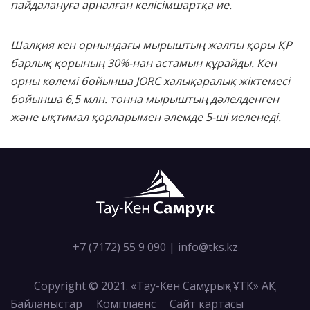
пайдалануға арналған келісімшартқа ие.
Шалқия кен орнындағы мырыштың жалпы қоры ҚР
барлық қорының 30%-нан астамын құрайды. Кен
орны көлемі бойынша JORC халықаралық жіктемесі
бойынша 6,5 млн. тонна мырыштың дәлелденген
және ықтимал қорларымен әлемде 5-ші иеленеді.
+7 (7172) 55 9 090
|
info@tks.kz
Copyright © 2021. «Тау-Кен Самұрық» ҰТК» АҚ
Байланыстар
Комплаенс
Сайт картасы