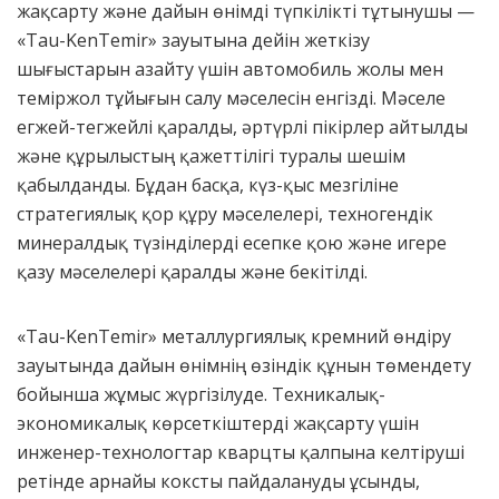
жақсарту және дайын өнімді түпкілікті тұтынушы —
«Tau-KenTemir» зауытына дейін жеткізу
шығыстарын азайту үшін автомобиль жолы мен
теміржол тұйығын салу мәселесін енгізді. Мәселе
егжей-тегжейлі қаралды, әртүрлі пікірлер айтылды
және құрылыстың қажеттілігі туралы шешім
қабылданды. Бұдан басқа, күз-қыс мезгіліне
стратегиялық қор құру мәселелері, техногендік
минералдық түзінділерді есепке қою және игере
қазу мәселелері қаралды және бекітілді.
«Tau-KenTemir» металлургиялық кремний өндіру
зауытында дайын өнімнің өзіндік құнын төмендету
бойынша жұмыс жүргізілуде. Техникалық-
экономикалық көрсеткіштерді жақсарту үшін
инженер-технологтар кварцты қалпына келтіруші
ретінде арнайы коксты пайдалануды ұсынды,