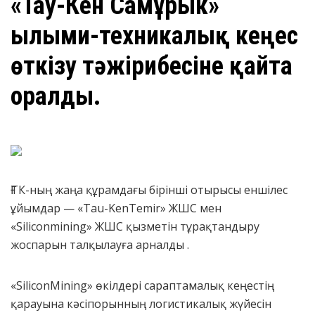
«Тау-Кен Самұрык»
Ғылыми-техникалық кеңес
өткізу тәжірибесіне қайта
оралды.
ҒТК-ның жаңа құрамдағы бірінші отырысы еншілес
ұйымдар — «Tau-KenTemir» ЖШС мен
«Siliconmining» ЖШС қызметін тұрақтандыру
жоспарын талқылауға арналды .
«SiliconMining» өкілдері сараптамалық кеңестің
қарауына кәсіпорынның логистикалық жүйесін