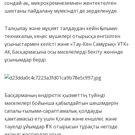
сондай-ақ, микрокремнеземнен жентектелген
шихтаны пайдалану мүмкіндігі де зерделенуде.
Талқылау және мұқият талдаудан кейін Ғылыми-
техникалық кеңес мүшелері отырысқа енгізілген
ұсыныстармен келісті және «Тау-Кен Самұрық» ҰТК»
АҚ Басқармасына осы мәселелерді бекіту жөнінде
ұсынымдар берді.
Басқарманың өндірістік қызметтің түйінді
мәселелері бойынша қабылдайтын шешімдерін
сапалы ғылыми-сараптамалық қолдауды
қамтамасыз ету үшін Қоғам және еншілес және
тәуелді ұйымдар ҒТК отырысын тұрақты негізде
өкізуді жоспарлап отыр.